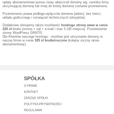
opłaty abonamentowe ponosi nowy właściciel domeny wg. cennika firmy
utrzymującej domenę lub innej do której domena zostanie przeniesiona.
Przeniesieniu prawa podlega wyłącznie domena (adres), bez treści,
układu graficznego i rozwiązań technicznych (skryptów).
Dodatkowo oferujemy także możliwość
hostingu strony www w cenie
220 zł
brutto (strona + sql + e-mail i max 5 GB miejsca). Przeniesienie
strony WordPress GRATIS.
Dla Klientów naszego hostingu - możliwe jest utrzymanie domeny w
naszej firmie w cenie
105 zł brutto/rocznie
(kolejny roczny okres
abonamentowy).
SPÓŁKA
O FIRMIE
KONTAKT
ZARZĄD SPÓŁKI
POLITYKA PRYWATNOŚCI
REGULAMIN