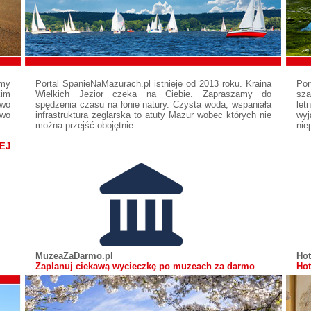
emy
Portal SpanieNaMazurach.pl istnieje od 2013 roku. Kraina
Por
kim
Wielkich Jezior czeka na Ciebie. Zapraszamy do
sza
wo
spędzenia czasu na łonie natury. Czysta woda, wspaniała
let
wo
infrastruktura żeglarska to atuty Mazur wobec których nie
wy
można przejść obojętnie.
nie
EJ
MuzeaZaDarmo.pl
Hot
Zaplanuj ciekawą wycieczkę po muzeach za darmo
Hot