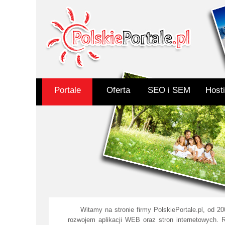
Portale
Oferta
SEO i SEM
Host
Witamy na stronie firmy PolskiePortale.pl, od 2
rozwojem aplikacji WEB oraz stron internetowych.