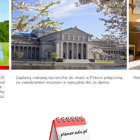
015
Zaplanuj ciekawą wycieczkę do miast w Polsce połączoną
Hot
 od
ze zwiedzaniem muzeum w specjalne dni za darmo.
l -
eby
asz